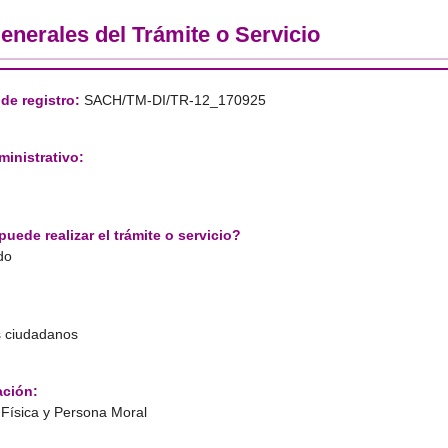
enerales del Trámite o Servicio
de registro:
SACH/TM-DI/TR-12_170925
inistrativo:
uede realizar el trámite o servicio?
do
s ciudadanos
ación:
Física y Persona Moral