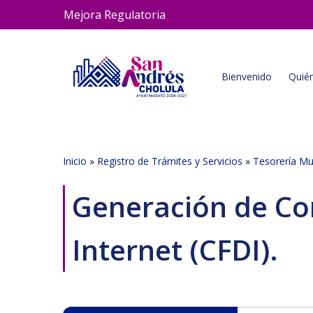
Skip
Mejora Regulatoria
to
main
content
Bienvenido
Quié
Inicio
»
Registro de Trámites y Servicios
»
Tesorería Mu
Generación de Com
Internet (CFDI).