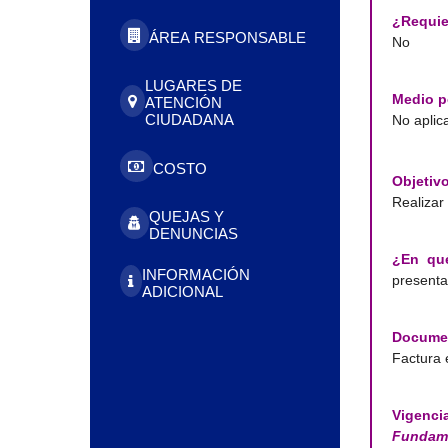
¿Requier
ÁREA RESPONSABLE
No
LUGARES DE
Medio p
ATENCIÓN
CIUDADANA
No aplic
COSTO
Objetivo
Realizar 
QUEJAS Y
DENUNCIAS
¿En qué
INFORMACIÓN
presentan
ADICIONAL
Documen
Factura 
Vigenci
Fundame