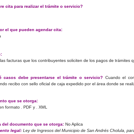
e cita para realizar el trámite o servicio?
or el que pueden agendar cita:
a
:
las facturas que los contribuyentes soliciten de los pagos de trámites q
 casos debe presentarse el trámite o servicio?
Cuando el contr
do recibo con sello oficial de caja expedido por el área donde se realiz
to que se otorga:
en formato . PDF y . XML
a del documento que se otorga:
No Aplica
nto legal:
Ley de Ingresos del Municipio de San Andrés Cholula, para e