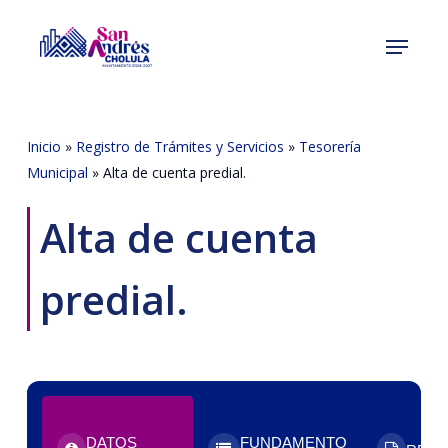
Skip
Menu
to
Close
main
Menu
content
Inicio
»
Registro de Trámites y Servicios
»
Tesorería
Municipal
»
Alta de cuenta predial.
Alta de cuenta
predial.
DATOS
FUNDAMENTO