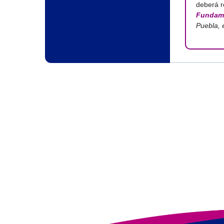
deberá r
Fundame
Puebla, 