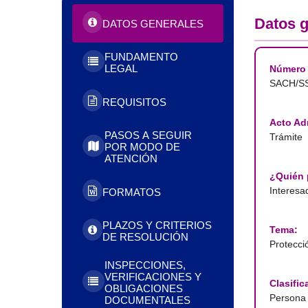
Datos g
DATOS GENERALES
FUNDAMENTO
LEGAL
Número 
SACH/S
REQUISITOS
Acto Adm
PASOS A SEGUIR
Trámite
POR MODO DE
ATENCIÓN
¿Quién p
Interesa
FORMATOS
PLAZOS Y CRITERIOS
Tema:
DE RESOLUCIÓN
Protecció
INSPECCIONES,
VERIFICACIONES Y
Clasific
OBLIGACIONES
Persona 
DOCUMENTALES