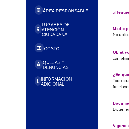
ÁREA RESPONSABLE
¿Requier
LUGARES DE
Medio p
ATENCIÓN
CIUDADANA
No aplic
COSTO
Objetivo
cumplimi
QUEJAS Y
DENUNCIAS
¿En qué
INFORMACIÓN
Todo ciu
ADICIONAL
funciona
Documen
Dictamen
Vigenci