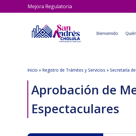
Skip
Mejora Regulatoria
to
main
content
Bienvenido
Quié
Inicio
»
Registro de Trámites y Servicios
»
Secretaría d
Aprobación de Me
Espectaculares