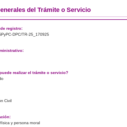
enerales del Trámite o Servicio
de registro:
SPyPC-DPC/TR-25_170925
inistrativo:
uede realizar el trámite o servicio?
do
n Civil
ación:
física y persona moral