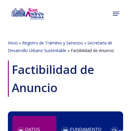
Skip
Menu
to
Close
main
Menu
content
Inicio
»
Registro de Trámites y Servicios
»
Secretaría de
Desarrollo Urbano Sustentable
»
Factibilidad de Anuncio
Factibilidad de
Anuncio
DATOS
FUNDAMENTO