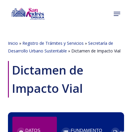
Skip
Menu
to
Close
main
Menu
content
Inicio
»
Registro de Trámites y Servicios
»
Secretaría de
Desarrollo Urbano Sustentable
»
Dictamen de Impacto Vial
Dictamen de
Impacto Vial
DATOS
FUNDAMENTO