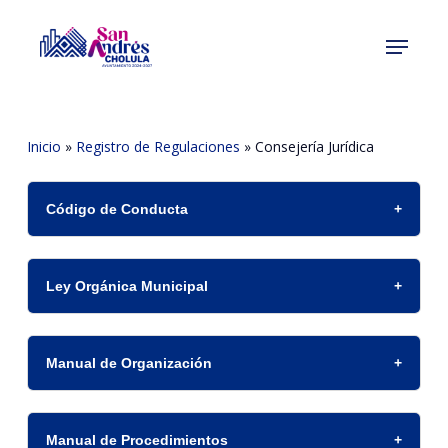
Skip
Menu
to
Close
main
Menu
content
Inicio
»
Registro de Regulaciones
»
Consejería Jurídica
Código de Conducta
Ley Orgánica Municipal
Manual de Organización
Manual de Procedimientos