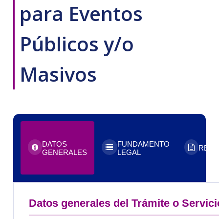
para Eventos
Públicos y/o
Masivos
DATOS
FUNDAMENTO
REQU
GENERALES
LEGAL
Datos generales del Trámite o Servici