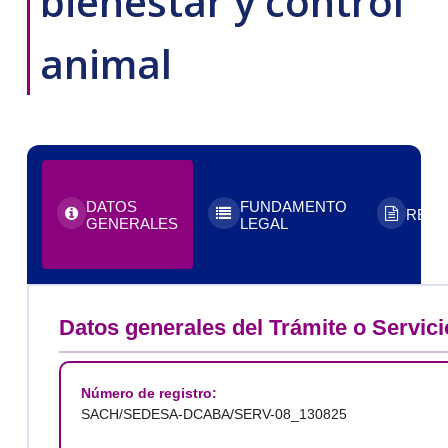
bienestar y control
animal
DATOS
FUNDAMENTO
REQU
GENERALES
LEGAL
Datos generales del Trámite o Servici
Número de registro:
SACH/SEDESA-DCABA/SERV-08_130825